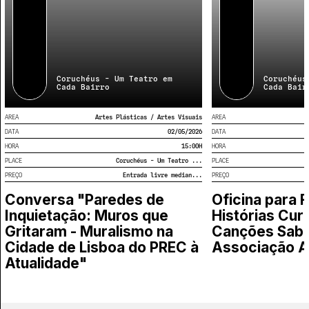
artistas e aos Lisboetas.
Toda a programação é de entrada gratuita.
Coruchéus - Um Teatro em
Coruchéus
Cada Bairro
Cada Bair
AREA
Artes Plásticas / Artes Visuais
AREA
DATA
02/05/2026
DATA
HORA
15:00
H
HORA
PLACE
Coruchéus - Um Teatro ...
PLACE
PREÇO
Entrada livre median...
PREÇO
Conversa "Paredes de
Oficina para F
Inquietação: Muros que
Histórias Cur
Gritaram - Muralismo na
Canções Sabo
Cidade de Lisboa do PREC à
Associação A
Atualidade"