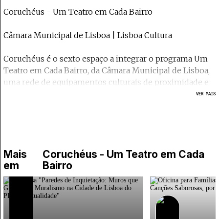
Coruchéus - Um Teatro em Cada Bairro
Câmara Municipal de Lisboa | Lisboa Cultura
Coruchéus é o sexto espaço a integrar o programa Um
Teatro em Cada Bairro, da Câmara Municipal de Lisboa,
uma rede de equipamentos culturais de proximidade e
de encontro com as comunidades e os agentes locais.
VER MAIS
Espaço cultural inaugurado em novembro de 2023 com
uma programação multidisciplinar onde as
componentes sociais, artísticas e criativas se interligam,
que promove sinergias com as comunidades e com as
Mais
Coruchéus - Um Teatro em Cada
entidades vizinhas do bairro de Alvalade e do Complexo
em
Bairro
Municipal dos Coruchéus: Ateliês Municipais, Galeria
Quadrum e Biblioteca dos Coruchéus.
Em Alvalade, um lugar para a cultura aberto à cidade, aos