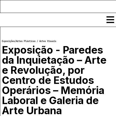
Conteúdos
Exposições
/
Artes Plásticas / Artes Visuais
Notícias
Exposição - Paredes
Classificados
da Inquietação – Arte
Ver todos
Agenda
e Revolução, por
Enviar
Espetáculos
Crítica
Centro de Estudos
Exposições
Eventos
COFFEELABS
Operários – Memória
Por Localidade
Workshops
Laboral e Galeria de
Recursos
Locais
Cursos Curtos
Mapa
Links úteis
Arte Urbana
Formadores
Sobre
Submeter Eventos
Publicações