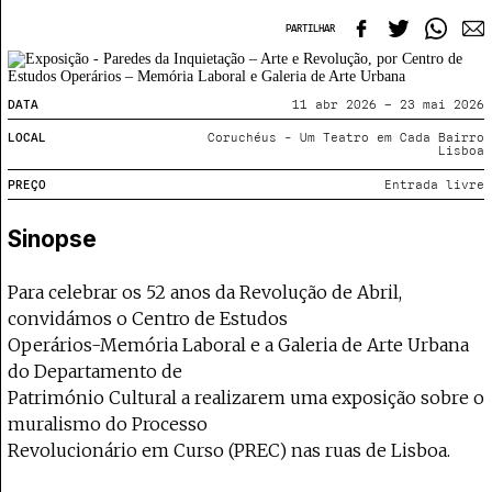
Projecto e Equipa
Apoiar
e — apoia o Coffeepaste e ajuda-nos a chegar mais longe.
Mantém viva a cultura independente —
Estatuto Editorial
PARTILHAR
Ficha Técnica
Política de privacidade
DATA
11 abr 2026 – 23 mai 2026
Contactar
Política de privacidade - App
LOCAL
Coruchéus - Um Teatro em Cada Bairro
Lisboa
Coffeelabs Cursos curtos
PREÇO
Entrada livre
Sinopse
Para celebrar os 52 anos da Revolução de Abril,
convidámos o Centro de Estudos
Operários-Memória Laboral e a Galeria de Arte Urbana
do Departamento de
Património Cultural a realizarem uma exposição sobre o
muralismo do Processo
Revolucionário em Curso (PREC) nas ruas de Lisboa.