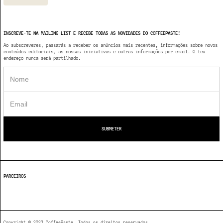
INSCREVE-TE NA MAILING LIST E RECEBE TODAS AS NOVIDADES DO COFFEEPASTE!
Ao subscreveres, passarás a receber os anúncios mais recentes, informações sobre novos
conteúdos editoriais, as nossas iniciativas e outras informações por email. O teu
endereço nunca será partilhado.
PARCEIROS
Copyright © 2022 CoffeePaste. Todos os direitos reservados.