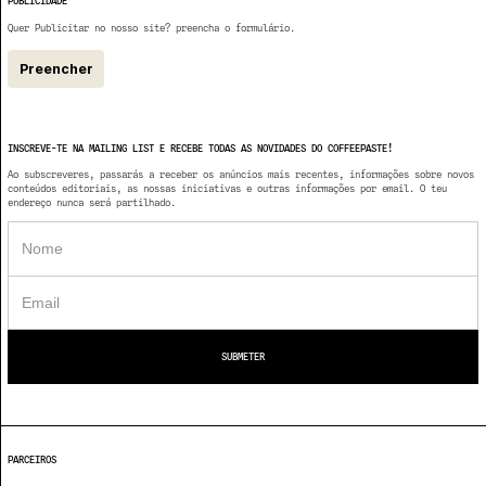
PUBLICIDADE
Quer Publicitar no nosso site? preencha o formulário.
Preencher
INSCREVE-TE NA MAILING LIST E RECEBE TODAS AS NOVIDADES DO COFFEEPASTE!
Ao subscreveres, passarás a receber os anúncios mais recentes, informações sobre novos
conteúdos editoriais, as nossas iniciativas e outras informações por email. O teu
endereço nunca será partilhado.
PARCEIROS