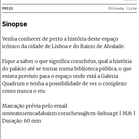
Projecto e Equipa
Apoiar
— apoia o Coffeepaste e ajuda-nos a chegar mais longe.
Mantém viva a cultura independente — a
Estatuto Editorial
PREÇO
Entrada livre
Ficha Técnica
Sinopse
Política de privacidade
Contactar
Política de privacidade - App
Venha conhecer de perto a história deste espaço
Coffeelabs Cursos curtos
icónico da cidade de Lisboa e do Bairro de Alvalade.
Fique a saber o que significa coruchéus, qual a história
do palácio até se tornar numa biblioteca pública, o que
estava previsto para o espaço onde está a Galeria
Quadrum e tenha a possibilidade de ver o complexo
como nunca o viu.
Marcação prévia pelo email
umteatroemcadabairro.corucheus@cm-lisboa.pt | M/6 |
Duração: 60 min