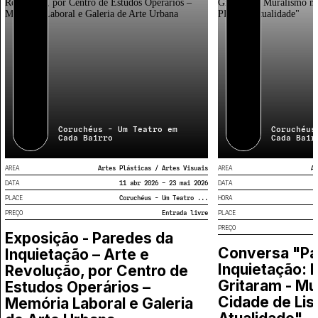
Quadrum e Biblioteca dos Coruchéus.
Em Alvalade, um lugar para a cultura aberto à cidade, aos
artistas e aos Lisboetas.
Toda a programação é de entrada gratuita.
Coruchéus - Um Teatro em
Coruchéus
Cada Bairro
Cada Bair
AREA
Artes Plásticas / Artes Visuais
AREA
Ar
DATA
11 abr 2026 – 23 mai 2026
DATA
PLACE
Coruchéus - Um Teatro ...
HORA
PREÇO
Entrada livre
PLACE
PREÇO
Exposição - Paredes da
Conversa "Pa
Inquietação – Arte e
Inquietação: 
Revolução, por Centro de
Gritaram - Mu
Estudos Operários –
Cidade de Lis
Memória Laboral e Galeria