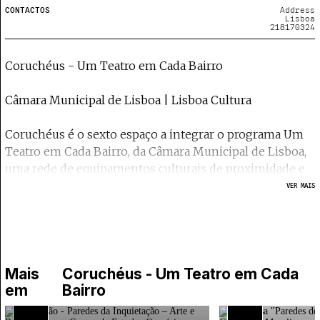
CONTACTOS
Address
Lisboa
218170324
Coruchéus - Um Teatro em Cada Bairro
Câmara Municipal de Lisboa | Lisboa Cultura
Coruchéus é o sexto espaço a integrar o programa Um
Teatro em Cada Bairro, da Câmara Municipal de Lisboa,
uma rede de equipamentos culturais de proximidade e
de encontro com as comunidades e os agentes locais.
VER MAIS
Espaço cultural inaugurado em novembro de 2023 com
uma programação multidisciplinar onde as
componentes sociais, artísticas e criativas se interligam,
que promove sinergias com as comunidades e com as
Mais
Coruchéus - Um Teatro em Cada
entidades vizinhas do bairro de Alvalade e do Complexo
em
Bairro
Municipal dos Coruchéus: Ateliês Municipais, Galeria