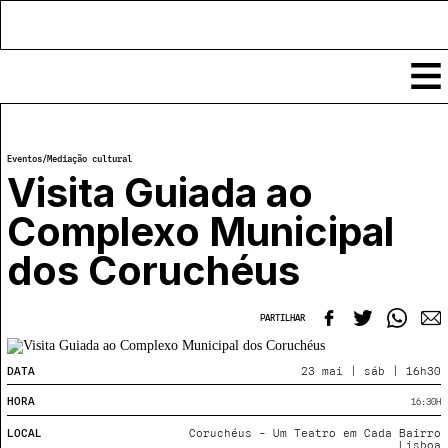
Conteúdos
Eventos
/
Mediação cultural
Notícias
Visita Guiada ao
Classificados
Complexo Municipal
Ver todos
Agenda
dos Coruchéus
Enviar
Espetáculos
Crítica
Exposições
PARTILHAR
Eventos
COFFEELABS
Por Localidade
Workshops
DATA
23 mai | sáb | 16h30
Recursos
Locais
Cursos Curtos
Mapa
HORA
16:30
H
Links úteis
Formadores
Sobre
Submeter Eventos
Publicações
LOCAL
Coruchéus - Um Teatro em Cada Bairro
Lisboa